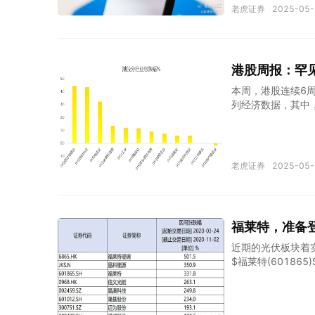
025 年 4 月为
老虎证券
2025-05-
在 2025 年 2
因为债市警卫的回
美法案” 险些在众
的最高水平，长期债
港股周报：罕
场存在诸多不确定性
本周，港股连续6周
退，反而将其本已昂
列经济数据，其中
7174亿元，同比
窄0.7个百分点！
日，贷款市场报价利率
下调10个基点。
老虎证券
2025-05-
况下，出现罕见一幕
HA股价格罕见出
次上市受到资金追
资金的吸引力。 有
福莱特，准备
收窄至7%，成为
有更多的A股行业
近期的光伏板块着
$福莱特(60186
而同样做光伏玻璃
光伏板块其他公司
是光伏玻璃供需更