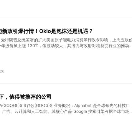
示文稿还包含经审计的非国际财务报告准则 (IFRS) 财务指标，这些
业绩指标的补充，而非替代。有关风险因素和国际财务报告准则 (IFRS) 指
披露文件。 现在我将把电话转给王星先生。 王兴 第一季度，我们的业务保持
。年度交易用户数和年度活跃商家数均创下新高。我们很高兴看到越来越多的
 我们除了不断优化产品和服务、提升用户体验之外，还持续
新政引爆行情！Oklo是泡沫还是机遇？
lo 受特朗普总统签署的扩大美国原子能电力消费等行政令影响，上周五股
lo 今年股价虽上涨 130%，但波动较大，其潜力与政府对核裂变行业的推动
的紧凑型快堆具有独特优势，且采用 “能源即服务” 模式，尽管目前无营
大，但若技术可行并实现规模扩展，未来收入和利润潜力不容小觑。 作
 Schwartz 核能技术公司Oklo在特朗普总统签署行政令扩大美国原子能电力消
请审批后，上周五股价飙升23%。目前，核电站许可证的获取可能需要超
26
新流程为能源部在联邦所有土地上建造反应堆开辟了一条更直接的路径。
国的铀矿开采和浓缩。 自特朗普上任以来，Oklo的表现一直很好，今年
。然而，其股价在50美元和20美元之间经历了起伏，如今又回到了50美
动发生在不到六个月的时间里，使得这只股票尽管估值相对较高（约68亿
角下，值得被推荐的公司
投机性。这种波动性通常出现在市值低于5亿美元的公司中。尽管最近其
票的空头头寸仍高达10%。 O
$谷歌A(GOOGL)$ $谷歌(GOOG)$ 业务概况：Alphabet 是全球领先的科技巨
广告、云计算和人工智能。其核心产品 Google 搜索引擎占据全球市场
loud Platform (GCP) 在云计算领域快速增长，YouTube 则是全球最大的
lphabet 在自动驾驶出租车（通过 Waymo）和量子计算领域的前瞻性布
供了广阔空间。 近期对其搜索业务受到AI侵蚀，市场计价过多的担忧因