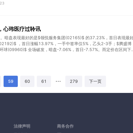
张及价格反转的预期，详细研究了福莱特，但是认为福莱特等现金流不太
23
理，不如消费和医药生物的确定性高，且股价横盘震荡，就没有持续关注
开始的大行情。但是，从下面的基本面分析中，我们依然认为福莱特是被
涨需要脱离估值来看。 图：光伏公司涨幅表现，来源：万得 光伏玻璃成
看，光伏装机量提升将持续拉动光伏玻璃的需求提升。从 2010到 2019
股，心玮医疗过聆讯
GW快速增长至 115GW，CAGR=24.4%；光伏玻璃的需求增速和装机增
R=22%，略低的原因在于电池
。暗盘表现最好的是$领悦服务集团(02165)$ 的37.23%，首日表现最
02192)$ ，首日涨幅13.97%，一手中签率仅5%，乙头2-3手；$腾盛博
康圣环球(09960)$ 全场破发，暗盘-7.06%，首日-7.57%。而定价在区间下
涨幅13.85%。 整体来看，本周并没有此前那样表现极好的新股。 此外，心
交招股书。 一、RNAi药物研发圣诺制药递交赴港IPO申请 国内小核
交上市申请。目前港股生物医药板块尚无一家公司专注于RNA类型药物研究，圣
境内对应的主要主体为圣诺生物医药技术（苏州）有限公司和圣诺生物医
研
59
60
61
279
下一页
法律声明
商务合作