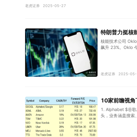
含一些风险和不确定性，可能与未来的实际结果有所不同。本演
老虎证券
2025-05-27
标应作为对根据国际财务报告准则 (IFRS) 编制的公司财务
标的详细讨论，请参阅我们网站投资者关系 (IR) 部分的
稳健增长，收入同比增长18.1%，达到人民币866亿元
消费者和商家选择美团作为他们首选的本地生活服务平台。
特朗普力挺核能
核能技术公司 Ok
飙升 23%。Ok
密相连。该公司设计
收且估值高、风险
者：Harrison
并加速新反应堆申
老虎证券
2025-05-
过十年的时间，而
行政令还旨在扩大美
股价上涨了130%
元。如此巨大的波
10家前瞻视
美元），但仍具有
面势头强劲，但该股
1. Alphabet 
头，业务涵盖搜索、
导地位，Google C
视频平台。此外，A
局为其未来发展提