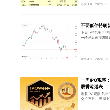
素，然而从实际营
老虎证券
2025-05-
空间 投资理由： 
重要参与者。 在
长。 YouTube
前瞻市盈率（PE）仅
不要低估特朗
分析：Alphabe
上周中还信誓旦旦
一转眼周末特朗普
里就成为了所谓的
市场的转折很容易
决，这也解释了为
这两个指标在我看
老虎证券
2025-05-
逆全球化战争结果
却是对于美国衰退
种结果，美元指数
照过去的理论来说
一周IPO观察
债成本，这是特朗
股香港递表
向却是完全相反的
才能到来
港股IPO观察 截
交招股书。 当周上
$恒瑞医药(01276)
社交电商业务和纸质