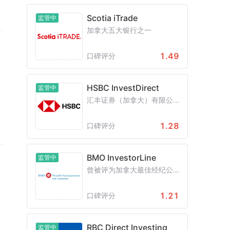
的
Scotia iTrade
监管中
增
加拿大五大银行之一
。
。
1.49
口碑评分
，
这
HSBC InvestDirect
监管中
着
汇丰证券（加拿大）有限公...
。
的
1.28
口碑评分
果
这
BMO InvestorLine
监管中
负
曾被评为加拿大最佳经纪公...
走
月
1.21
口碑评分
疗
RBC Direct Investing
监管中