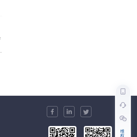
，
高
长
好
酸
诺
维
权