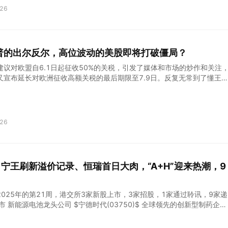
收及用户时长来看，暂时并无定论。市场反应得过于悲观，因此也有反弹
26
全球最大的搜索引擎，市场份额稳固。 GCP 增长迅速，成为云计算市场的
自动驾驶出租车领域具有领先优势。 量子计算领域的潜力可能带来颠覆性
 的广告和订阅收入持续增长。 过去五年收入复合年增长率（CAGR）为17%
为18，估值合理。 当前股价：168.47美元（截至2025年5月26日）
普的出尔反尔，高位波动的美股即将打破僵局？
t 的多元化业务和创新能力使其
建议对欧盟自6.1日起征收50%的关税，引发了媒体和市场的炒作和关注
又宣布延长对欧洲征收高额关税的最后期限至7.9日。反复无常到了懂王
“谈判艺术”。是不是真艺术不好说，但他这种行为方式和手段大概率意味
因为他的一句话而到来。 从大的方向来说，关税这个问题只是暂缓而非解
什么美元在今天的消息后表现并不理想，而长债收益率也保持了上行压力
来是评估市场潜在风险的重要参考。美元的强弱代表着市场对于美国掀起
26
走向——特朗普之前试图敲山震虎迫使其他国家货币主动贬值，但实际效
的担忧占据了上风。换而言之，美元强等于美国的关税战胜利，只要不是
就会承压。 长债收益率则是另一个衡量市场对美国资产信心的参照物。按
，市场避险资金会涌入债券市场，从而推低债券收益率。低收益率等于低
：宁王刷新溢价记录、恒瑞首日大肉，“A+H”迎来热潮，9
普策略目标之一，也是为什么他一直催促鲍威尔降息的原因。但是市场的
，抛售美债导致了收益率上行。美联储下一次的降息目前来看可能会在7
止2025年的第21周，港交所3家新股上市，3家招股，1家通过聆讯，9家递
市 新能源电池龙头公司 $宁德时代(03750)$ 全球领先的创新型制药企业
$ 微小核糖核酸(miRNA)技术公司 $MIRXES-B(02629)$ 当周招股 跨境
快消品包装业务的 $吉宏股份(02603)$ 自主研究及开发慢性疾病创新