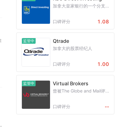
回
加拿大皇家银行的一个分支...
具
)
1.08
口碑评分
代
Qtrade
菲
监管中
加拿大的股票经纪人
资
1.00
口碑评分
深
Virtual Brokers
监管中
曾被The Globe and Mail评...
务
在
--
口碑评分
，
2