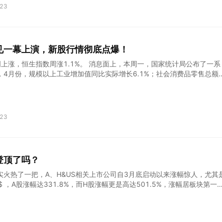
抄底投资者带来了一场非凡的复苏盛宴，并且 Snowflake 股价还跑赢了大盘
23
 月便创下了新高。 值得注意的是，本周标普 500 指数再度面临强劲的卖压，
归表达了他们对穆迪下调美国经济信用评级的不满。随着特朗普的 “又大
议院闯关成功并送交参议院，30 年期国债收益率也攀升至 2023 年末以来
券的抛售潮仍在持续肆虐。 第一季度业绩稳健 来源：Snowflake 尽管
见一幕上演，新股行情彻底点爆！
，Snowflake 的韧性凸显了为何领先的数据仓储公司投资者并未被劝
上涨，恒生指数周涨1.1%。 消息面上，本周一，国家统计局公布了一系
贵的估值进一步推高。公司在 2026 财年第一季度交出了
，4月份，规模以上工业增加值同比实际增长6.1%；社会消费品零售总额
增长5.1%；一线城市新建商品住宅销售价格同比下降2.1%，降幅比上月收
 周二，中国人民银行授权全国银行间同业拆借中心公布，2025年5月20
（LPR）为：1年期LPR为3.00%，5年期以上LPR为3.50%，均较前
 4月份国民经济顶住压力稳定增长，外围市场保持稳定，港股稳步上涨的情
23
！ 本周二，宁德时代登录港股，上市首日大涨16.4%，次日再涨10%，
现溢价，且溢价幅度达到了令人惊讶的11%！ 不同寻常的背后是宁德时代
捧，公开发售获151倍认购，国际配售获15倍认购，凸显优质公司对港股
了宁德时代做示范，本周五上市的恒瑞医药，首日大涨25.2%，H股折价
登顶了吗？
创新药AH股折价率最低的个股！ 有了宁德时代和恒瑞医药做示范，预计会
龙头赴港上市，港股未来
实火热了一把，A、H&US相关上市公司自3月底启动以来涨幅惊人，尤其
5)$ ，A股涨幅达331.8%，而H股涨幅更是高达501.5%，涨幅居板块第一
的龙头信义光能在港股上涨了263.1%，涨幅同样很大。光伏玻璃涨幅超
，一方面是今年光伏装机量超预期及未来几年的光伏装机增长，另一方面
为紧张，光伏玻璃价格涨幅更为明显，更超预期。我们从去年开始即关注