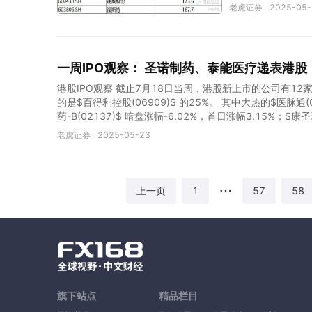
了光伏玻璃产能扩
老虎证券
2025-05-
好，估值也基本合
结果错过了3月底
估了的，短期的超
空间较高 从行业来
一周IPO观察： 圣诺制药、泰能医疗递表港
年，光伏装机从 16
速基本一致，CAG
港股IPO观察 截止7月18日当周，港股新上市的公司有12家
的是$百得利控股(06909)$ 的25%。 其中大热的$医脉通(
药-B(02137)$ 暗盘涨幅-6.02%，首日涨幅3.15%；$
限之下的是$环球新材国际(06616)$ 则表现稍好，首日
老虎证券
2025-05-23
玮医疗通过港交所聆讯。郝氏控股、圣诺制药和江苏瑞科生物递
药物圣诺制药（Sirnaomics Ltd.）向港交所主板提
制药有望成为第一家。公司总部位于美国马里兰州，在中国
药技术（广州）有限公司 公司目前已搭建了十余款产品在
1
57
58
上一页
旗下站点
精品栏目