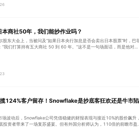
派格生物医药-B(02565)$ 在线保险中介机构、小雨伞保险母公司 $手
26
通过聆讯 中国调味品龙头企业 $海天味业(603288)$ 递表公司 领先的IP玩
aaS ERP供应商聚水潭(4次递表) 全球工程机械龙头 $三一重工(600031
泛亚洲人寿保险公司富卫集团 领先的短距离绿色出行科技综合服务商快驴科
驶解决方案供应商福瑞泰克 香港保安服务供货商安联国际 临床阶段的新一
日本商社50年，我们能抄作业吗？
司科望医药-B 领先的AI Home整体解决方案提供商华曦达科技 其他 $腾
克希尔股东大会上，当被问及“如果日本央行加息是否会卖出日本股票”时，巴
 、 $小米集
“我们打算持有五大商社 50 到 60 年。”这不是一句场面话，而是他对这
长期信仰。今天就来聊聊 巴菲特为何如此看好日本商社？巴菲特投资日本
资者适不适合“抄作业”？ 如果想投日本，普通人该怎么布局？ 巴菲特投
层逻辑 伯克希尔对日本五大商社（三菱商事、三井物产、伊藤忠商事、丸
资始于2019年，截至2024年底，伯克希尔宣布已将这五家公司的持股
23
最高9%以上，总投资额已达235亿美元。而在巴菲特投资日本五大商社的
，从估值角度来看，2019年投资时点，五大商社的平均市净率低于1倍，
这意味着市场对这些企业的定价甚至低于其净资产价值，而它们却能持续产
报。这种极端低估源于市场对“商社模式”的误解——投资者往往将这些业
狂揽124%客户留存！Snowflake是抄底客狂欢还是牛市陷
入产业链的综合性巨头简单归类为低增长的传统贸易公司，而忽视了它们
枢纽作用。 其次，这些商社的商业模式与伯克希
场波动后，Snowflake公司凭借稳健的财报表现与接近10%的股价飙升
抄底投资者带来了一场复苏盛宴。但有外国分析师认为，110倍的前瞻市盈
投资者需警惕潜在的市场波动风险。 作者：JR Research 雪崩之后的雪
之后，Snowflake公司凭借稳健的财报表现及接近 10% 的股价飙升，在 