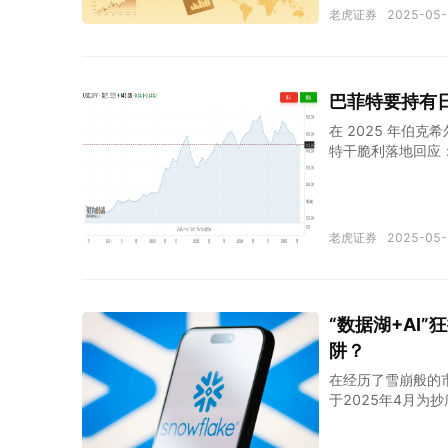
法的生物技术公司 $
老虎证券
2025-05-
集团(02621)$ 
公司乐自天成 电商S
$ 李泽楷旗下的
技 领先的智能驾
巴菲特要持有
肿瘤疗法生物医药公
在 2025 年伯
讯控股(00700)$
特干脆利落地回应：
笔投资极为坚定的
的核心逻辑 普通投
日本五大商社的深
红、住友商事）的投
老虎证券
2025-05-
比例由8%提升至
层逻辑如下： 首先
股息率超过4%，
生稳定的现金流回
“数据湖+AI”
遍及全球、深度嵌
阱？
经济体系中的核心
在经历了雪崩般的市
于2025年4月为
率也引发谨慎态度，
融 在经历了一**跌