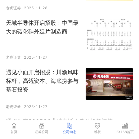
老虎证券
2025-11-28
天域半导体开启招股：中国最
大的碳化硅外延片制造商
老虎证券
2025-11-27
遇见小面开启招股：川渝风味
标杆，高瓴资本、海底捞参与
基石投资
老虎证券
2025-11-27
理想汽车2025Q3业绩电话会议分析师问答
首页
证券公司
公司动态
维权
FX168首页
老虎证券
2025-11-27