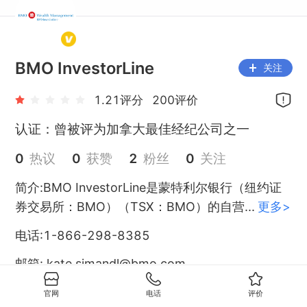
BMO InvestorLine
关注
1.21
评分
200
评价
认证：
曾被评为加拿大最佳经纪公司之一
0
热议
0
获赞
2
粉丝
0
关注
简介:
BMO InvestorLine是蒙特利尔银行（纽约证
券交易所：BMO）（TSX：BMO）的自营
...
更多>
电话:
1-866-298-8385
邮箱:
kate.simandl@bmo.com
官网:
https://www.bmo.com/investorline/self-
官网
电话
评价