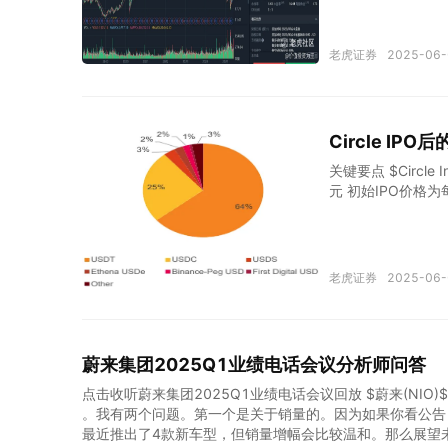
步，在AI共识爆
芯片巨头，近两日股
森美半导体(ON)
老虎证券
2025-06-
日内瓦的欧洲领先
及工业电源芯片。
佳，股价从高点腰斩：
示：公司已经初步
Circle I
度持续提振公司业绩
截至目前，公司的
关键要点 $Circle 
元 初始IPO价格
稳定币行业的兴趣强劲
利，潜在的稳定币立
但反映了市场条件
特点 法币抵押型：
老虎证券
2025-06-
TH等加密货币超
大 算法稳定币：依
市值已达2,320
求 宏观经济不确定
蔚来集团2025Q1业绩电话会议分析师问答
格局 高度集中：USD
点击收听蔚来集团2025Q1业绩电话会议回放 $蔚来(NIO)$ $蔚来-
。我有两个问题。第一个是关于销量的。因为如果你看公告，
最近推出了4款新车型，但销量增幅会比较温和。那么展望