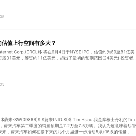
表的情况下，还有没有处于低位的芯片巨头呢？ 答案就是安森美，一家汽车
价大涨18%，同行意法半导体昨夜大涨11%！ $意法半导体(STM)$ $安
$ 集体躁动，背后的逻辑几何？ 先来看意法半导体，它是一家总部位于瑞士
05
半导体公司，在意大利和法国设有主要运营基地，主要产品为汽车电子芯
 和安森美一样，受制于汽车及工业市场客户去库存影响，这两年业绩不
 但是，昨日公司首席执行官Jean-Marc Chery在一场行业活动上表
显现出上升周期的迹象，若非地缘政治因素扰动，这一趋势将在未来数个
PO后的估值上行空间有多大？
。 此外，Chery 对当前的市场动态表现出浓厚的兴趣，他指出，本季度
出货远高于平价水平，这正是处
Internet Corp.(CRCL)$ 将在6月4日于NYSE IPO，估值约为69至81亿美
为每股31美元，筹资约11亿美元，超出了最初的预期范围(24美元) 投资者
，Circle的USDC在市场中占有约29%的份额 监管环境可能对Circle有
法（如Genius Act）可能增强其合法性 估值较之前私有市场估值略低，
和公司基本面的复杂性 行业整体概况 稳定币划分为四大类型，具有各自
以美元、欧元等法定货币1:1锚定，信用风险较低 加密货币抵押型：采用
05
额抵押，存在清算风险 商品抵押型：挂钩黄金、石油等商品价格，波动性
赖算法调节供需，高风险易脱锚 市场规模与增长动力 2025年全球稳定币
亿美元，较2019年增长45倍 增长驱动因素： 加密市场成熟对价值尺度的需
性下的"链上现金"需求 监管框架逐步明晰（MiCA、GENIUS法案等） 竞
T(64%)和USDC(25%)合计
SW(09866)$ $蔚来(NIO.SI)$ Tim Hsiao 我是摩根士丹利的Tim
蔚来汽车第二季度的销量预期是7.2万至7.5万辆。我认为这意味着尽管
未来，蔚来汽车如何在接下来的几个月里进一步推动5系和6系的销量，并