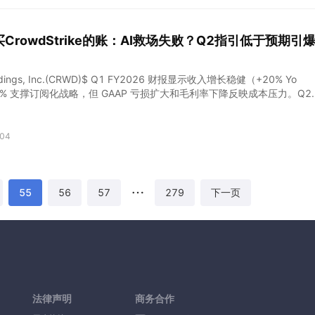
支付特别股息。在 2025 年，其在 2025 年 2 月 18 日支付了每股 0
股息。在 2024 年，其在 2 月也支付了更为慷慨的每股 0.1800 美元的特
类股息支付，该股票对于收入导向型投资者来说具有非常有吸引力的收益
CrowdStrike的账：AI救场失败？Q2指引低于预期引
忧的迹象，如下文所述。 来源：Seeking Alpha
Holdings, Inc.(CRWD)$ Q1 FY2026 财报显示收入增长稳健（+20% Yo
22% 支撑订阅化战略，但 GAAP 亏损扩大和毛利率下降反映成本压力。Q2
0%以上增长，但低于市场预期，触发估值重定价风险。AI 创新和股票回
但短期内盈利能力和费用控制将成为市场焦点 业绩情况和市场反馈 收入
 11.03 亿美元，+20% YoY，符合 LSEG 预期 11.0 亿美元；非 GAA
04
vs. 0.65 美元 est.，显示盈利韧性。但 GAAP 净亏损 1.10 亿美元，较去年
 万美元下滑，反映成本压力。 运营数据亮点：ARR 增长 22% 至 44.4 亿
1.94 亿美元，客户保留率 97%，Falcon Flex 交易总值超 32 亿美元，+
略推进。 指引偏离市场：Q2收入指引11.45-11.52亿美元，+19% YoY
55
56
57
279
下一页
.5亿美元）；全年指引47.44-
法律声明
商务合作