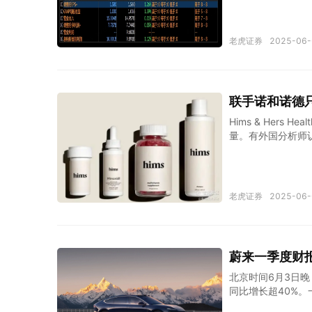
师预期157亿。 中
报发布前，博通股价
翻倍，且屡创历史
老虎证券
2025-06-
理解了。 具体来看
要是博通收购Vmw
务看，半导体解决方
增速较此前明显提速
联手诺和诺德只
收入接近谷底；基础
面是收购Vmwar
Hims & Her
量。有外国分析师认
ers Health将继续高
称“Hims）最近
司收入翻了一番多，达
100万美元，与2
老虎证券
2025-06-
增长38%，达到2
升用户消费强度和
入预期为23亿至2
反应，在过去十二个
蔚来一季度财
仅为预期销售额的
北京时间6月3日晚
同比增长超40%。
度交付指引7.2万至