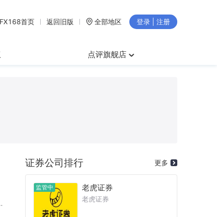
FX168首页
返回旧版
全部地区
登录 | 注册
权
点评旗舰店
证券公司排行
更多
老虎证券
监管中
老虎证券
析