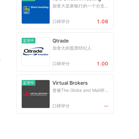
加拿大皇家银行的一个分支...
片
1.08
口碑评分
季
Qtrade
监管中
加拿大的股票经纪人
对
1.00
口碑评分
的
Virtual Brokers
监管中
E
较
曾被The Globe and Mail评...
--
口碑评分
争