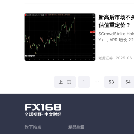
外，福特近年来一直在
1500 美元的特别
别股息。 凭借此
新高后市场不买
率。但也有一些令人担
估值重定价？
$CrowdStrike 
Y），ARR 增长 
和全年指引虽保持2
购计划提振信心，
利润表现：Q1 总收入
老虎证券
2025-06-
EPS 0.73 美元 
同期净利润 4282
美元，净新增 ARR 
6x YoY，订阅化战
1
53
54
上一页
低于市场预期（约11
旗下站点
精品栏目