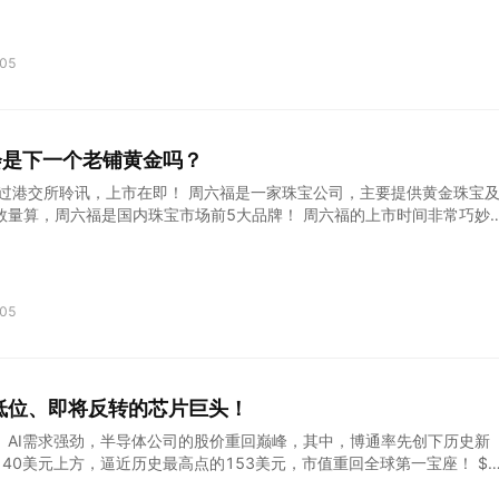
公布后，蔚来(NYSE:NIO)美股在6月4日交易时段内股价强势拉升，盘中涨
收盘涨6.23%，成为当日市场关注的焦点。 次日上午的媒体沟通会上，蔚
、CEO李斌表示，公司最低谷的时期已经过去，二季度重回上升通道。投
05
的增长动能和盈利能力改善路径投下了强有力的信任票，尤其二季度交付
5万台，意味着季度环比增幅可能达到71%至78%，预示着公司正加速走出阶
通道。 最难的时期已过，二季度开启新增长 2025年的汽车市场竞争依
品牌推陈出新速度加快，新势力阵营的座次洗牌越来越频繁；为提升组织
会是下一个老铺黄金吗？
增效，蔚来于今年初开启内部组织变革的全面推行，组织架构、经营模式
这家企业，这个过程中有阵
通过港交所聆讯，上市在即！ 周六福是一家珠宝公司，主要提供黄金珠宝
数量算，周六福是国内珠宝市场前5大品牌！ 周六福的上市时间非常巧妙
，黄金股迎来超级大牛市，比如老铺黄金，从去年6月上市以来，股价暴
金(06181)$ 其他黄金首饰股也不甘示弱，周大福年内涨幅超过77%、六福
涨超31%！ $周大福(01929)$ $周生生(00116)$ $六福集团(00590
基年涨幅超169%、曼卡龙涨118%、莱绅通灵涨超112%、菜百股份涨超5
05
股迎来超级大牛市，周六福此时上市，能否复制老铺黄金的辉煌？ 首先，从
比老铺黄金逊色许多，去年的营收57亿，同比增长11%，净利润7.1亿
远低于老铺黄金254%的净利润增速： 其次，周六福的经营模式和老凤祥、
六福集团一样，主要通过加盟的方式进行扩张，和老铺黄金全部都是直营
低位、即将反转的芯片巨头！
牌的模式不同。 从毛利率上看，去年周六福为25.9%，远低于老铺黄金
8%
、AI需求强劲，半导体公司的股价重回巅峰，其中，博通率先创下历史新
40美元上方，逼近历史最高点的153美元，市值重回全球第一宝座！ $
英伟达(NVDA)$ 半导体巨头载歌载舞，但高企的股价和估值让很多人望而却