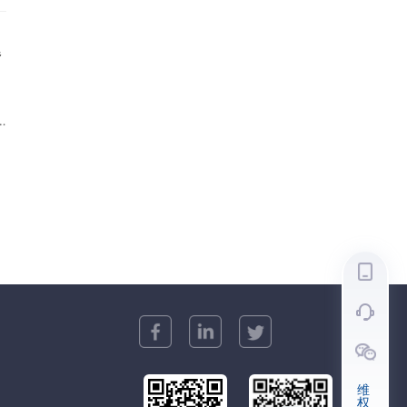
.
爆
与
P
，
维
权