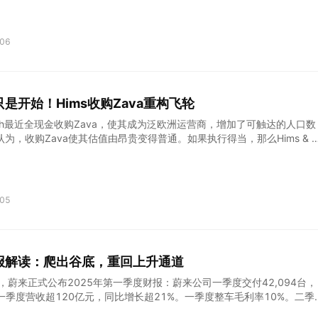
规中矩的财报发布后，博通盘后股价下跌4.2%： $博通(AVGO)$ 在本次
涨势如虹，一口气从4月低点时的138美元涨到财报前的265美元，近乎
新高！ 如今，二季报及业绩指引没有太多惊喜，投资者用脚投票也就不难
06
，博通二季度营收150亿美元，同比增长20%，增速较此前明显回落，主
are已超一年，并购带来的高增长已经消退，完全靠内生增长驱动： 分业
案营收84.08亿美元，略超管理层给出的84亿指引，同比增长16.7%，
，主要是AI半导体营收大增46%，传统半导体营收40亿，同比下滑5%
是开始！Hims收购Zava重构飞轮
设施软件业务营收66亿，同比增长24.8%，增速较此前明显回落，一方
e已超一年，同
s Health最近全现金收购Zava，使其成为泛欧洲运营商，增加了可触达的人口数
为，收购Zava使其估值由昂贵变得普通。如果执行得当，那么Hims & 
速增长。 作者：Simple Investment Ideas 介绍 Hims & Hers Health（
公布的季度业绩迫使投资者重新评估该公司的发展前景。截至3月的季度，公
到5.86亿美元，净利润飙升至4,950万美元，调整后的EBITDA达到9,
024年已经快速增长的数据相比，这些都显示出显著的进步。订阅用户数量
05
40万，平均每位用户每月消费84美元，同比增长53%，这表明该平台在提
广度方面表现出色。管理层继续保持加速发展的态势，确认了2025年的
4亿美元，并将全年EBITDA目标提高至最高3.35亿美元。 股价对此做出
月中上涨了约170%，达到大约55美元。然而，市场对Hims的估值仍然
报解读：爬出谷底，重回上升通道
八倍左右。对于一家国内利基药房
，蔚来正式公布2025年第一季度财报：蔚来公司一季度交付42,094台，
一季度营收超120亿元，同比增长超21%。一季度整车毛利率10%。二季
7.5万台，同比增长25.5%至30.7%，二季度交付预计环比大增71%-7