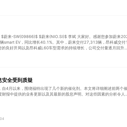
呢？这是我的第一个问题。 身份不明的公司代表 正如我们之前所说，我
况下，我们预计6月份的交付量约为2.5万至2.8万辆。就蔚来品牌的核心销
车型分别是蔚来EC6、ES6、ET5和ET5T，将于5月下旬推出。我们
交付月。 从官方建议零售价来看，这4款机型的售价其实没有变化，但考
进行过促销，所以实际价格比上一代上涨了1
蔚来-SW(09866)$ $蔚来(NIO.SI)$ 李斌 大家好。感谢您参加蔚来20
mart EV，同比增长40.1%。其中，蔚来交付27,313辆，昂科威交付
车型交付的良好开局以及昂科威L60车型需求的持续增长，公司交付量逐月回升
。5月下旬，我们成功上市并交付了新款ES6、EC6、ET5和ET5T。我们预
5.5%至30.7%。 财务方面，公司持续在各方面降低成本，整车毛利率和
和运营方面的最新情况。 蔚来品牌方面，其行政旗舰厢型车ET9在中国市
中国品牌首次在长期由华晨宝马领衔的高端行政级细分市场取得突破。 5
息安全受到质疑
，自4月以来，围绕福特出现了几个新的催化剂。本文将详细阐述前两个
度财报中提供的业务更新以及其最新的股息声明。对这些因素的分析令人
。因此，在本文的剩余部分将解释为什么投资者不应忽视未来不久削减股
nvision Research 第一季度财报及股息声明 福特报告了第一季度在美国
意的是，最畅销的 F 系列卡车销量同比增长近 190400 辆。此外，电
车和混合动力汽车）的销售也保持强劲。 来源：Seeking Alpha 与此
04
 0.1500 美元的定期季度股息，除息日为 2025 年 5 月 12 日。此