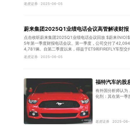
实现我们之前设定的年底前蔚来主品牌月销量3万辆的目标
老虎证券
2025-06-05
针对[技术难度]的季度预期是7.2万至7.5万辆。在这种情
驱动因素而言，我们最近刚刚升级并推出了蔚来55和66。这些
刚开始交付这四款新车型，6月份它们将迎来第一个完整的
到在上市前为了清理库存，上一代产品我们曾对这4款机型
蔚来集团2025Q1业绩电话会议高管解读财报
点击收听蔚来集团2025Q1业绩电话会议回放 $蔚来(NIO)$ $
5年第一季度财报电话会议。第一季度，公司交付了42,094辆s
4,781辆。自第二季度以来，得益于ET9和FIREFLY
4月和5月，特斯拉总交付量分别为23,900辆和23,231辆
老虎证券
2025-06-05
计第二季度总交付量将在7.2万至7.5万辆之间，同比增长2
体毛利率均实现同比增长。现在，我想分享一些产品、研发
场的前四个月交付量就超越了宝马7系和奥迪A8。这标志着
月16日，全新ES6、EC6上市，20日开始交付；5月25日
福特汽车的股
有外国分析师认为
化剂：其在第一季
忧其股息的安全性
的可能性。 作者：E
的强劲业绩。值得注
化车辆（包括纯电动汽
老虎证券
2025-06-
同时，公司宣布了每股