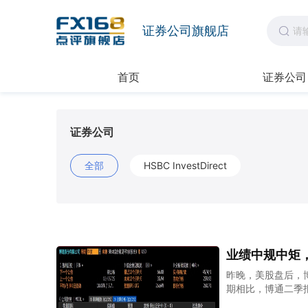
证券公司旗舰店
首页
证券公司
证券公司
全部
HSBC InvestDirect
业绩中规中矩，
昨晚，美股盘后，博
期相比，博通二季报
股收益1.58美元