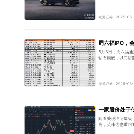
8%。 一季度财报
幅一度突破10%，
来创始人、董事长
老虎证券
2025-06-
资者对蔚来展现出
引达7.2万至7.
段性低谷，重回上升
旧惨烈，传统汽车
周六福IPO，
营能力，推进降本
变化无形中影响着
6月3日，周六福
钻石镶嵌，以门店
恰逢黄金价格大涨
22倍！ $老铺黄
集团涨超33%、周生生
$ A股市场，潮宏
老虎证券
2025-06-
8%： 黄金首饰
绩增速来看，周六福
同比增长7.6%，
周大福、周生生、
一家股价处于
店、定位高端奢侈品
的41%，和周生生2
随着关税冲突降级
高，英伟达也重回1
通(AVGO)$ $