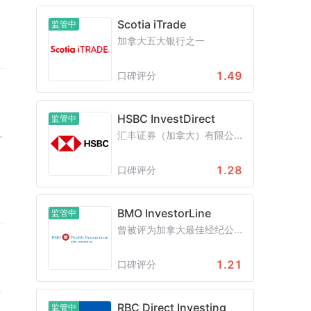
Scotia iTrade
监管中
加拿大五大银行之一
指
1.49
口碑评分
经
的
HSBC InvestDirect
监管中
及
，
汇丰证券（加拿大）有限公...
涨
1.28
口碑评分
)
业
BMO InvestorLine
监管中
，
曾被评为加拿大最佳经纪公...
1.21
口碑评分
博
RBC Direct Investing
监管中