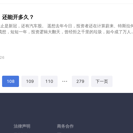
的老天呀，你这是要我的命啊！”一边拿着舀水篮绝望地捶着水。 灾后，叶
的高达25%，香菜翻了几番，那么，其他地区的农民因减产而受益了吗？
说法叫“丰收悖论”，就是指农作物如果去年涨价，那么第二年就会有很多农
，还能开多久？
发现市场饱和了，结果并没有赚到钱；隔一年由于前年亏损或天灾，种植
价格上涨，但由于农民没有种植，还是没赚到钱，因此陷入丰产不增收
的不止是新冠，还有汽车股。 遥想去年今日，投资者还在计算蔚来、特斯拉
成想，短短一年，投资逻辑大翻天，曾经拒之千里的垃圾，如今成了万人
能源大放异彩，传统车企也不甘落后，比亚迪、长城汽车后来居上，整个车
，以至于整个产业链都开始闻鸡起舞，玻璃涨价、汽车芯片短缺，锂电供
成了财富的聚集地。 时至今日，蔚来年度涨幅919%、比亚迪股份35
4%，地摊神车五菱386%，这真的是一场狂飙盛宴！ 但站在当前时点，新
26
，详细可见我11月24日文章《百年一遇、黄金时代，捧上天的新能源真
发布至今，蔚来已经大跌26%！ 作为汽车股的龙头，新能源如若熄火，$
$ 、$长城汽车(02333)$ 、$五菱汽车(00305)$ 们还能坚持多久？ 通过
找到未来，本文简析，以供虎友探讨。 一、细究本轮车企飙升原因 通过
108
109
110
279
下一页
的历史，我发现推动股价飙升的主要原因有以下4个： （1） 汽车销量回
密集更新换成，产品供给创造需求；
法律声明
商务合作