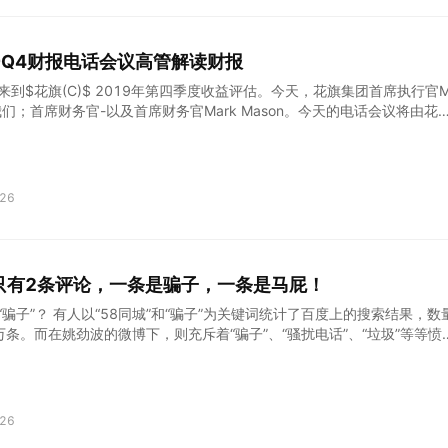
尚可问哉？ 它对于火锅并不喜好，认为火锅的味道千篇一律，但是大家还
客。火锅作为一种适合多种消费层次的餐饮形式，取材多样、吃法灵活、
类消费者的不同需求，有足够的消费群体，在中国，从南到北、从东到西
9Q4财报电话会议高管解读财报
。 根据数据显示，火锅在中式餐饮市场占有着最大的市场份额：2017年
3.7%的市场。其中，川式火锅又占火锅餐厅市场的64.2%。2017年
来到$花旗(C)$ 2019年第四季度收益评估。今天，花旗集团首席执行官M
入了我们；首席财务官-以及首席财务官Mark Mason。今天的电话会议将由花
白·林恩（Elizabeth Lynn）主持。我们要求您保留所有问题，直到正
届时将为您提供问答环节的说明。另外提醒您，今天正在录制此会议。如
此时断开连接。花旗电话会录播地址 林恩女士，您可以开始。 伊丽莎白·
上好，谢谢大家加入我们。在今天的电话会议上，我们的首席执行官Mike
26
表讲话。然后，我们的首席财务官马克·梅森（Mark Mason）将为您介绍收
我们的网站citigroup.com下载。之后，我们将很乐意提出问题。在开始
，今天的演示文稿可能包含前瞻性陈述，这些陈述是基于管理层当前的期
确定性和环境变化的影响。由于多种因素，实际结果，资本和其他财务状
只有2条评论，一条是骗子，一条是马屁！
在重大差异，包括我们今天的讨论中提及的预防性声明以及SEC文件中所
包
“骗子”？ 有人以“58同城”和“骗子”为关键词统计了百度上的搜索结果，数
万条。而在姚劲波的微博下，则充斥着“骗子”、“骚扰电话”、“垃圾”等等愤
奇，更耐不住内心吃瓜的召唤，我翻了下这位350万粉丝大v的微博，只想
“你们太片面了”！ 姚总最近一条是10月23号转发@58同城的微博，内
CBA联赛达成官方合作伙伴，寄望双方的拼搏进取精神能创造更美好的生
论就很劲爆，上来就是“骗子赶紧倒闭吧”。 这种激烈、没有过渡，上来直
26
真爽，但再往下看，咦？哪有网上说的那么夸张，还是有很多正面评论的