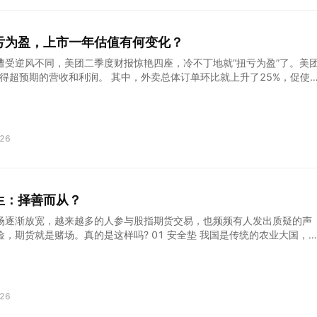
，有给男篮加油打气的，有球迷为拼搏精神打call的，虽然偶尔有些不和谐
内容还是好的嘛！ 说58是“骗子”的，我看你们才是“骗子”。 熊熊燃起的
不丁的被灭了？！ 不甘心，又看了几条，还是很正面，比如：姚总眼光犀
亏为盈，上市一年估值有何变化？
越好、支持姚总、佩服姚总、姚总真企业家…. 呀哈，这画风好像有点怪怪
尔有些死忠粉可以理解，但这么整齐
遭受逆风不同，美团二季度财报惊艳四座，冷不丁地就“扭亏为盈”了。美
获得超预期的营收和利润。 其中，外卖总体订单环比就上升了25%，促使
至128亿元。外卖的季节性变化规律是“Q3>Q4>Q2>Q1”，所以接下来两
然可期。同时，外卖部分的毛利润突破此前15%的天花板，“跨阶式”地上
率质的飞跃有两个重要原因：第一，外卖骑手的平均成本被压缩至每单7元以
Q2没有大量季节性的补贴，另一方面是总订单提升降低边际成本，并且也
26
的增加来提升配送效率； 第二，外卖商家的竞价排名大大提升了美团的流
外卖相对的是到店服务，包括美团酒店方面的业务。Q2的总交易金额达到5
0%，营收52亿元，而且毛利率一直较高，虽然Q2比去年下跌一些，但也
位。 到店自然有大众点评的巨额流量作为支撑，而且点评和美团在生活服务
生：择善而从？
强，已经占领战略高地，因此流量变现也变得更加理所当然。酒店虽然不
较快。Q2美团酒店间夜上升29%。 创新业
场逐渐放宽，越来越多的人参与股指期货交易，也频频有人发出质疑的声
，期货就是赌场。真的是这样吗? 01 安全垫 我国是传统的农业大国，1
民，但很多人都选择了背井离乡进城务工。采菊东篱下，悠然见南山，为
当农民呢？原因只有一个：中国大多数农民的生活十分辛苦，在古代饱受
天灾，靠种田无法过上向往的生活。 山东寿光是著名的“中国蔬菜之乡”，
2018年8月，暴雨突然连日袭来，历年罕见，上游泄洪瞬间淹没了寿光菜
26
为生的农民。网传一段视频中，一位男子站在自己的大棚里，在没过小腿