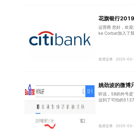
例以火逼之，其味
是喜欢用火锅来宴
位适中，可适应各
花旗银行201
几乎无处不吃火锅
锅品类占有餐饮业1
运营商 您好，欢迎
ke Corbat加
投资者关系主管伊丽莎
式发言结束为止，
您有任何异议，请
恩 谢谢接线员。早
老虎证券
2025-03-
Corbat将首先发
益报告，该报告可从
之前，我想提醒您
望，并可能受到不
姚劲波的微博
可能与这些声明存
含的预防性声明，
听说，58的外号是
达到了可怕的513
怒的留言，出于好
对上面的留言说一句
是关于58同城和
活。 下面第一条评
老虎证券
2025-03-
奔主题的瓜，吃着