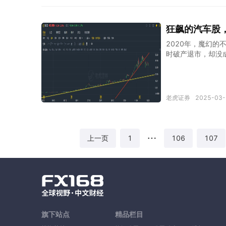
水中一边哭喊“我
价格大幅上涨，有
并没有。 有一种
狂飙的汽车股
增产，但收获时才
物减少，市场空缺
2020年，魔幻
时破产退市，却没
捧的香饽饽！ 新
企来了一场狂欢趴
应求，一时间，汽车
5%、长城汽车20
老虎证券
2025-03-
能源大有熄火之势
无敌？》，从文章
亚迪股份(01211)
复盘历史，希望能
1
106
107
上一页
盘这一年车企经历
暖； （2） 车企
旗下站点
精品栏目