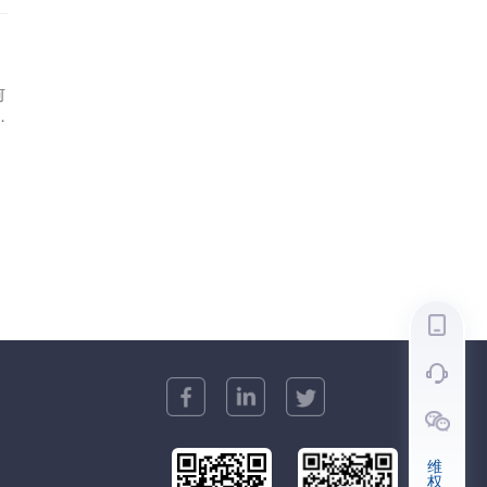
菜
民
作
何
追
不
的
比
复
维
权