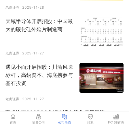
老虎证券
2025-11-28
天域半导体开启招股：中国最
大的碳化硅外延片制造商
老虎证券
2025-11-27
遇见小面开启招股：川渝风味
标杆，高瓴资本、海底捞参与
基石投资
老虎证券
2025-11-27
理想汽车2025Q3业绩电话会议分析师问答
首页
证券公司
公司动态
维权
FX168首页
老虎证券
2025-11-27