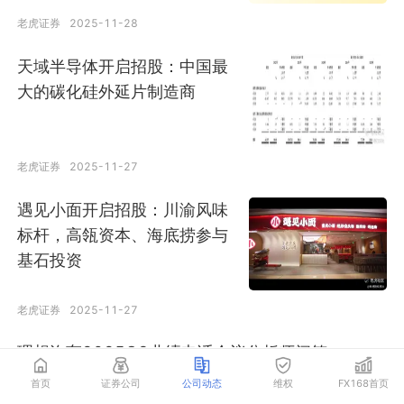
老虎证券
2025-11-28
天域半导体开启招股：中国最
大的碳化硅外延片制造商
老虎证券
2025-11-27
遇见小面开启招股：川渝风味
标杆，高瓴资本、海底捞参与
基石投资
老虎证券
2025-11-27
理想汽车2025Q3业绩电话会议分析师问答
首页
证券公司
公司动态
维权
FX168首页
老虎证券
2025-11-27