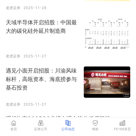
老虎证券
2025-11-28
天域半导体开启招股：中国最
大的碳化硅外延片制造商
老虎证券
2025-11-27
遇见小面开启招股：川渝风味
标杆，高瓴资本、海底捞参与
基石投资
老虎证券
2025-11-27
理想汽车2025Q3业绩电话会议分析师问答
首页
证券公司
公司动态
维权
FX168首页
老虎证券
2025-11-27