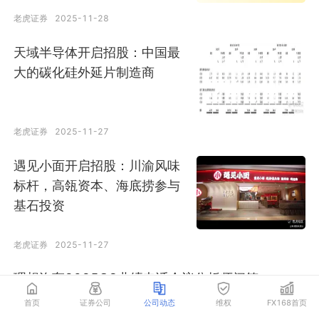
老虎证券
2025-11-28
天域半导体开启招股：中国最
大的碳化硅外延片制造商
老虎证券
2025-11-27
遇见小面开启招股：川渝风味
标杆，高瓴资本、海底捞参与
基石投资
老虎证券
2025-11-27
理想汽车2025Q3业绩电话会议分析师问答
首页
证券公司
公司动态
维权
FX168首页
老虎证券
2025-11-27