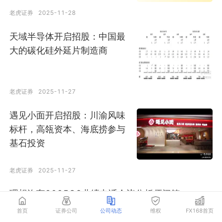
老虎证券
2025-11-28
天域半导体开启招股：中国最
大的碳化硅外延片制造商
老虎证券
2025-11-27
遇见小面开启招股：川渝风味
标杆，高瓴资本、海底捞参与
基石投资
老虎证券
2025-11-27
理想汽车2025Q3业绩电话会议分析师问答
首页
证券公司
公司动态
维权
FX168首页
老虎证券
2025-11-27