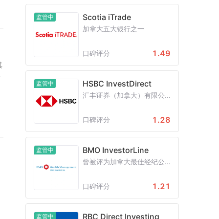
加
Scotia iTrade
监管中
加拿大五大银行之一
1.49
口碑评分
其
不
HSBC InvestDirect
监管中
汇丰证券（加拿大）有限公...
长
剧
1.28
口碑评分
3
BMO InvestorLine
监管中
也
曾被评为加拿大最佳经纪公...
中
1.21
口碑评分
要
0
RBC Direct Investing
监管中