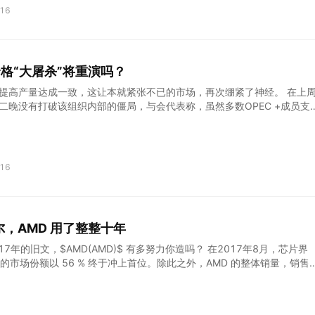
想法： 我大概率会all in小鹏，只因中签率高+无手续费。而农夫山泉，钟
16
厚道、欲拒还迎、一肚子坏水，近2000亿市值的票，只发行几十亿，还
 本来不差钱的公司非要上市，上市还不乐意让出股权，摆明了老头岁数大
、不为知名度，只为临gg前变现，毕竟卖水的公司，真传给下一代，十有
如上市卖个好价。
价格“大屠杀”将重演吗？
能就提高产量达成一致，这让本就紧张不已的市场，再次绷紧了神经。 在上
第二晚没有打破该组织内部的僵局，与会代表称，虽然多数OPEC +成员支
月增加40万桶/天产量的提议，同时将更广泛的供应协议期限延长至2022
坚决反对。因阿联酋依然阻止增加供应的提议通过,各方将于维也纳当地时
（北京时间晚上9点）继续谈判。（OPEC+会议取消，下一次会议时间未
酋拒绝与OPEC+其他成员国保持一致的两天后，在周日晚些时候，沙特王
16
在接受彭博电视采访时表示他们必须延长增产协议，并补充说阿联酋已经在
。沙特王子的讲话，反映出目前OPEC+内部紧张的局势，并让全球市场难
势。 就在几个小时前，阿联酋能源部长Suhail al-Mazrouei再次拒绝
议，只支持在短期增加产量。他在此前曾表示阿联酋支持无条件增加产量
，AMD 用了整整十年
但将协议延长至2022年底的决定并没有必要在现在采取。 值得注意的是
大臣阿卜杜勒·阿齐兹亲王表
7年的旧文，$AMD(AMD)$ 有多努力你造吗？ 在2017年8月，芯片界
 的市场份额以 56 % 终于冲上首位。除此之外，AMD 的整体销量，销售
 而 AMD 上一次超越英特尔，已经是十年前的事情了。十年来，AMD 
加速处理器）的性价比和 FX 系列的超低价可谓活得苟延残喘，这一次的小
 市场带来新的变化。 ▲大农企要翻身啦 农企牙膏厂，本是同根生 1969