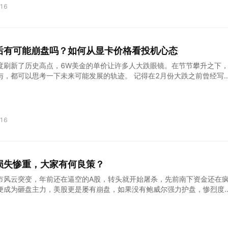
导体做销售的哥们在加州创立了超微半导体公司，也就是AMD。此前一
16
登·摩尔（Gordon Moore）和罗伯特·诺伊斯（Robert Noyce）联
 ▲AMD 创始人杰里·桑德斯 尽管 AMD 只比英特尔晚创办了一年时间，但此时
，无论从资源还是人才，AMD 已然处于劣势。 但这并不影响 AMD 来搅芯片
度比不上人家，那我就主打性价比，再弄个高主频或者 64bit 处理器的
后有可能崩盘吗？如何从显卡价格看投机心态
得市场一份羹。 也不知是不是 AMD 生来就和工农阶级
度刷新了历史高点，6W美金的单价让许多人大跌眼镜。在节节攀升之下
与，都可以思考一下未来可能发展的轨迹。 记得在2月份大跌之前曾经写
家特斯拉入场前后的机构价格在42000附近，实际的回调也接近上述区
身的波动还是会遵循一定的市场行为，足够的筹码和相对的后续更风盘至
保价格的相对稳定的。 在比特币进入专业机器挖矿时代之后，比特币屠杀
一次，也就是2018年的大型底部，随后价格就扶摇直上。而更早期利用
16
辄50%以上的回调是家常便饭。这也说明，当参与者本身的投入成本明显
仰崩塌，否则价格的稳定性会得到大大的加强。 类似的情况现在出现在了
。在这个领域，专业矿机不能说没有，但距离纯矿机作业还十分遥远，充当矿
各个系列的显卡。因此，显卡的价格变化，尤其是最主要的30系显卡价格
损失惨重，大家有何良策？
的作用。 从去年四季度算起，30系列价格从首发的3000附近（丐中丐
节后达到一个高点，60ti和70系列双双突破7000；首发价格6000
市风云突变，年前还在逼空的A股，转头就开始屠杀，先前南下资金还在
便成为砸盘主力，美股更是屡有崩盘，如果没有鲍威尔强力护盘，惨烈度
总结这次大跌原因，A股是因为货币政策收紧，M2增速跌破10%，叠加核
泡沫一瞬间破裂，多支核心资产一口气大跌30%，十分惨烈！ 港股和美股
货币政策，只不过美联储强调目前并无打算加息，但美国国债代表的市场