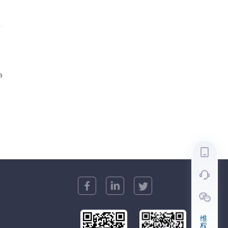
潮
a
个
，
等
得
干
维
权