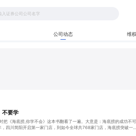
公司动态
维
，不要学
小时把《海底捞,你学不会》这本书翻看了一遍。大意是：海底捞的成功不
4年，四川简阳开启第一家门店，到如今全球共768家门店，海底捞突破一
店复制的瓶颈，成为火锅餐饮公司的 “神话”。$海底捞(06862)$ 201