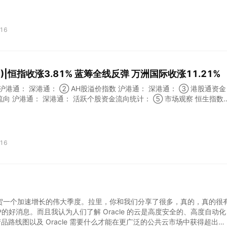
主营业务收入265.6亿元，同比增长56.5%，归母净利为23.4亿元，同
翻台率4.8次|天，大幅领先。客单价105.2元，处于全国火锅店人均消费价
底捞的成功，离不开以下几点： 1.极致用户体验 在品牌塑造上，海底捞已
16
词。极致化服务也是持续吸引消费者的基础所在。 海底捞的服务好到大于
前的游戏零食不无聊，就餐时的笑话美味不离嘴，离开时的礼多人不怪。
个细节，无一不是独特又深刻的体验。 信奉客人是一桌桌“抓”过来的，海
员围绕客户满意度的本质难以学习，发挥他们的主观能动性，观察客人需
5)|恒指收涨3.81% 蓝筹全线反弹 万洲国际收涨11.21%
处理，于是一个个充满创意和诚意的举动诞生了。 用户体验和审美品位一
下来，而且也总习惯去对比。海
 沪港通： 深港通： ② AH股溢价指数 沪港通： 深港通： ③ 港股通资金
流向 沪港通： 深港通： 活跃个股资金流向统计： ⑤ 市场观察 恒生指数
天现探底回升走势，尾盘涨幅有所扩大。截至收盘，恒生指数涨863.7点或3
19点，全日成交额达1511.62亿。国企指数涨3.76%，报9529.49点，红
报3564.18点。 资金流向方面，沪港通南向资金剩余371.3亿元，流入48
金剩余400.55亿元，流入19.45亿元。 蓝筹股方面，万洲国际(0028
16
比增55.4%至14.65亿美元，超出市场预期，该股收盘涨11.21%，报7.
11.54亿港元，贡献恒指22点。 其他重磅蓝筹，申洲国际(02313)涨1
5港元，贡献恒指23点；创科实业(00669)涨9.55%，报51.05港元，贡献
01299)涨6.57%，报68.1港元，贡献恒指144点；石药集团(01093)涨
，并祝贺一个加速增长的伟大季度。拉里，你和我们分享了很多，真的，真的很
的好消息。而且我认为人们了解 Oracle 的云是高度安全的、高度自动化
路线图以及 Oracle 需要什么才能在更广泛的公共云市场中获得超出其