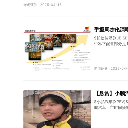
公平份额的份额时，您在广度与深度方面的投资有多少？因为我们
老虎证券
2025-04-16
坡、阿联酋、法国的新地区的合作，我可能会错过一些。但显
竞争对手发布 – Larry，当您的主要竞争对手发布超过 
服务的范围吗？谢谢。 劳伦斯·埃里森 再说一次，我们有很
是的，您想谈论基础设施。我们认为它们是两个独立的业务，但
手握周杰伦演
$长信传媒(XJB.
中私下配售部分是1
过说起长信传媒旗
村》，在爱奇艺上
制作业务，所制作
期或永久制作权。
老虎证券
2025-04-
集市场和演唱会市
网用户数从2015年
亿。 因为互联网
种类型。过去5年
【悬赏】小鹏
以1.8%的复合
国剧集在海外互联
$小鹏汽车(XPEV
鹏汽车上市时间提
股，9月8日上市
做二选一的难题了。
币，166楼送15