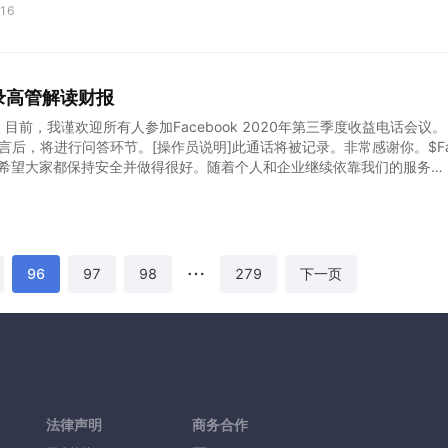
一直在上涨。 这对核心资产的估值并不利，因此，当利率升高到一个阶段
16
悟，开始仓皇出逃，引发股市大跌。 我个人也比较郁闷，在600美元高位
失惨重。 大家都来说说，这轮调整会走向哪里，还会出现去年3月的熔断
$$理想汽车(LI)$$蔚来(NIO)$
记录高管解读财报
目前，我谨欢迎所有人参加Facebook 2020年第三季度收益电话会议。
后，将进行问答环节。[操作员说明]此通话将被记录。非常感谢你。$F
入我们。希望大家都保持安全并做得很好。随着个人和企业继续依靠我们的服务保
是在这些艰难时期。现在，全球每天有25亿人每天使用我们的一个或多
的服务中有超过1000万活跃的广告客户。而且其中大多数都是小型企业
我感到非常自豪。 在我讨论其他主题之前，选举当然是当前每个人的头
论了我们的努力很多次，但是我想花几分钟重申自2016年以来我们所取
例如黑客攻击，但是我们结束了出现了一些新事物–使用伪造帐户的协调
96
97
98
279
下一页
法律声明
商务合作