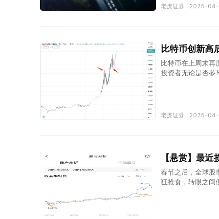
年，一个在仙童半
老虎证券
2025-04-
年，同样是仙童出来的戈
成立了 Intel。
的 PC 芯片市场
市场的局，品牌认可
比特币创新高
首发，照样还是能分
比特币在上周末再
投资者无论是否参
一篇文章，提示大
域。这说明价格本
在短中期是可以确
式的下跌只出现过
老虎证券
2025-04-
脑挖币的时代，动
提升之后，除非信
以太坊eth身上
工核心主力的还是
【悬赏】最近
就可以起到管中窥豹
版本）持续上涨，春
春节之后，全球股
狂抢食，转眼之间
怕不低于港A股。 
心资产估值过高，
大跌原因其实也是