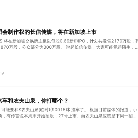
仅在本季度就看到了，比如与印度的 Airtel、西非的 Orange、新
然有需求。否则，我知道 Safra 不会进行这些投资。但是，当一个新的
200 个服务堆栈时，我们应该期望您建立堆栈在功能上的竞争与继续扩大现有
多其他人没有的东西。我们有应用程序。所以 - 但我知道你想谈论这个。
当然，它们不是。我的意思是每个运行 Oracle
唱会制作权的长信传媒，将在新加坡上市
SI)$ 将在新加坡交易所主板以每股0.66新币IPO，计划共发售2170万股，
870万股，公众部分为300万股。 说起长信传媒，大家可能觉得陌生，
下的影视作品，大家可能就非常熟悉了，例如：在央视播出的《最美的乡
映的《小娘惹》和《天舞纪》。 长信传媒不仅拍摄影视剧，还有演唱会的
的演唱会不乏乐坛的知名音乐人，甚至手上还握有周杰伦演唱会多区域的
 接下来，我们就一起来了解一下这家传媒公司。 行业发展 长信传媒深耕
16
场，先来看看这两个行业的发展。 随着中国互联网普及率提高，中国互联
的6.883亿增长到2019年的8.886亿，预计2024年用户数将达到12.03
用户增加，国内的剧集市场出现了明显的转变，分化出了电视剧和网络剧两
，中国网络剧市场规模以每年23.9%的复合增长率增长，中国电视剧市场
汽车和农夫山泉，你打哪个？
增速持续增长。 近几年中国经济蓬勃发展，中国对世界的影响力越来越大，
网平台的渗透率也在提升。
)$ 可能要和$农夫山泉(临时)(90015)$ 撞车了。 根据目前媒体的报道，小
前，有传言说本周末开始招股，27号上市。而农夫山泉应该是下周一招
。 如此来看，两支大热的股肯定要撞车了，对于资金量有限的朋友，估计
 在此，诚邀各位虎友说说你会打新哪支？ 这次奖项：66楼评论送50虎
0虎币，评论点赞最多的虎友送300虎币，如果你的评论被我点赞，也送30