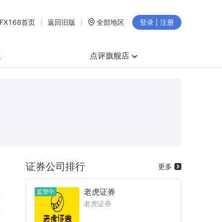
FX168首页
返回旧版
全部地区
登录 | 注册
权
点评旗舰店
证券公司排行
更多
老虎证券
监管中
可
老虎证券
般