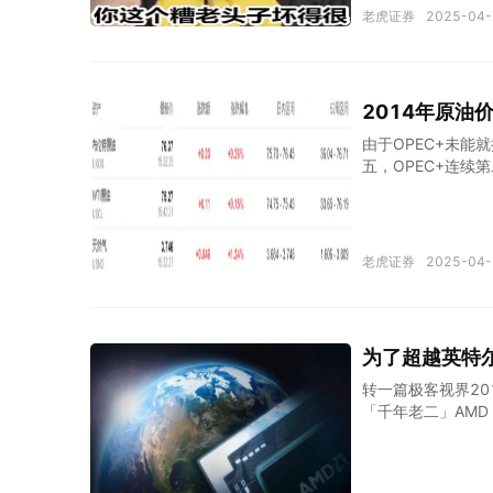
虎币！ 先说说我的
老虎证券
2025-04-
睒睒这个老头极不
头被基石给吃了。
了，上市不为融资
八九会搞砸，还不
2014年原油
由于OPEC+未
五，OPEC+连续
8月至12月期间每
年底，但阿联酋仍
间7月5日下午3点
定。） 就在阿联
老虎证券
2025-04-
阿卜杜勒·阿齐兹
OPEC+中被孤立
猜测原油价格的未来走
沙特提议的延长协
为了超越英特尔
这是市场需要的，
据彭博，社特外交
转一篇极客视界201
「千年老二」AMD
额双双超越英特尔。
着自家的 APU（
翻身，给整个 PC