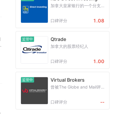
加拿大皇家银行的一个分支...
大
1.08
口碑评分
Qtrade
周
监管中
持
加拿大的股票经纪人
1.00
口碑评分
子
Virtual Brokers
监管中
以
了
曾被The Globe and Mail评...
，
，
--
口碑评分
金
靠