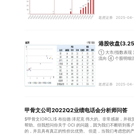
9年海底捞全年实现
增42.4%，整体
的前5%梯队。 海
老虎证券
2025-04-
然成为火锅的代名
火锅的名气。等位
友点评海底捞的86
底捞充分授权服务
港股收盘(3.2
求，及时又巧妙的
样，上去了就很难
① 大市/指数表现
流向 ④ 个股明细
盘涨2.61%，全
81%，报23527.
筹指数涨4.35%，
7亿元。深港通南向资
老虎证券
2025-04-
8)年度调整后纯利同
34港元，全天成交额
0.68%，报81.3
指24点；友邦保险(
甲骨文公司2022Q2业绩电话会分析师问答
5.95%，报16
$甲骨文(ORCL)$ 布拉德·泽尼克 伟大的。非常感谢
帮助。但我想问你关于 OCI 的问题，因为我们不断听到客户
的，并且具有真正的性价比优势。 但是，当我们考虑您的产品