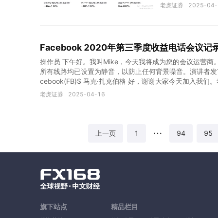
风险利率，实际上
老虎证券
2025-04-
之后，资金恍然大
买入了英伟达，损
吗？$英伟达(NVDA)
Facebook 2020年第三季度收益电话会议
操作员 下午好。我叫Mike，今天我将成为您的会议运营商。
所有线路均已设置为静音，以防止任何背景噪音。演讲者发言
cebook(FB)$ 马克·扎克伯格 好，谢谢大家今天加
持联系并创造经济机会，我们有了另一个强劲的季度，尤其
老虎证券
2025-04-16
应用程序，超过2亿个企业使用我们的免费工具，并且我们
否则在这种大流行期间，上网和接触客户将更加困难。这让
大事，所以我想从那里开始。我在之前的电话会议上已经讨
的成就。四年前，我们的安全团队一直在寻找传统的威胁，
1
94
95
上一页
预运动，试图散布错误信
旗下站点
精品栏目